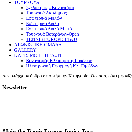
ΤΟΥΡΝΟΥΑ
Σχεδιασμός - Κανονισμοί
Τουρνουά Ακαδημίας
Εσωτερικά Μελών
Εσωτερικά Διπλά
Εσωτερικά Διπλά Μικτά
Τουρνουά Βετεράνων-Open
TENNIS EUROPE 14 &U
ΑΓΩΝΙΣΤΙΚΗ ΟΜΑΔΑ
GALLERY
ΚΛΕΙΣΙΜΟ ΓΗΠΕΔΩΝ
Κανονισμός Κλεισίματος Γηπέδων
Ηλεκτρονική Εφαρμογή Κλ. Γηπέδων
Δεν υπάρχουν άρθρα σε αυτήν την Κατηγορία. Ωστόσο, εάν εμφανίζο
Newsletter
#Join-the-Tennis-Europe-Junior-Tour