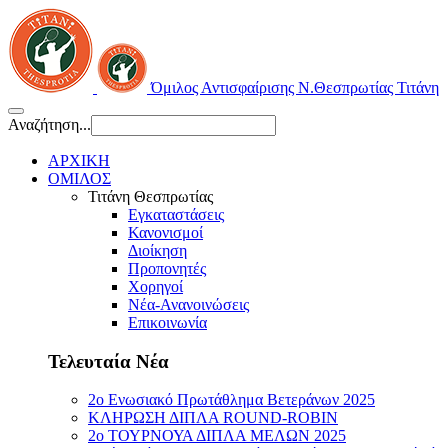
Όμιλος Αντισφαίρισης Ν.Θεσπρωτίας Τιτάνη
Αναζήτηση...
ΑΡΧΙΚΗ
ΟΜΙΛΟΣ
Τιτάνη Θεσπρωτίας
Εγκαταστάσεις
Κανονισμοί
Διοίκηση
Προπονητές
Χορηγοί
Νέα-Ανανοινώσεις
Επικοινωνία
Τελευταία Νέα
2ο Ενωσιακό Πρωτάθλημα Βετεράνων 2025
ΚΛΗΡΩΣΗ ΔΙΠΛΑ ROUND-ROBIN
2ο ΤΟΥΡΝΟΥΑ ΔΙΠΛΑ ΜΕΛΩΝ 2025