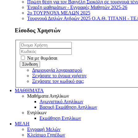
Πρώτη θέση για τον Βαγγέλη Σιοκόλη σε τουρνουά τέν
Έναρξη μαθημάτων - Εγγραφές Μαθητών 2025-26
2ο ΤΟΥΡΝΟΥΑ ΜΕΛΩΝ 2025
Τουρνουά Διπλών Ανδρών 2025 Ο.Α.Θ. ΤΙΤΑΝΗ -
Είσοδος Χρηστών
Να με θυμάσαι
Δημιουργία λογαριασμού
Ξεχάσατε το όνομα χρήστη;
Ξεχάσατε τον κωδικό σας;
ΜΑΘΗΜΑΤΑ
Μαθήματα Ανηλίκων
Αγωνιστικό Ανηλίκων
Βασική Εκμάθηση Ανηλίκων
Ενηλίκων
Εκμάθηση Ενηλίκων
ΜΕΛΗ
Εγγραφή Μελών
Κλείσιμο Γηπέδων