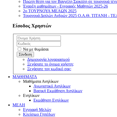
Πρώτη θέση για τον Βαγγέλη Σιοκόλη σε τουρνουά τέν
Έναρξη μαθημάτων - Εγγραφές Μαθητών 2025-26
2ο ΤΟΥΡΝΟΥΑ ΜΕΛΩΝ 2025
Τουρνουά Διπλών Ανδρών 2025 Ο.Α.Θ. ΤΙΤΑΝΗ -
Είσοδος Χρηστών
Να με θυμάσαι
Δημιουργία λογαριασμού
Ξεχάσατε το όνομα χρήστη;
Ξεχάσατε τον κωδικό σας;
ΜΑΘΗΜΑΤΑ
Μαθήματα Ανηλίκων
Αγωνιστικό Ανηλίκων
Βασική Εκμάθηση Ανηλίκων
Ενηλίκων
Εκμάθηση Ενηλίκων
ΜΕΛΗ
Εγγραφή Μελών
Κλείσιμο Γηπέδων