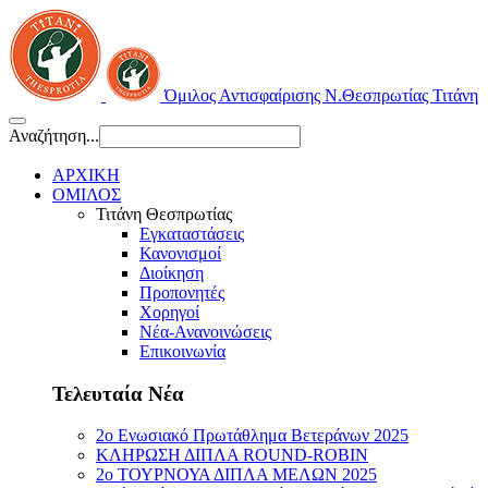
Όμιλος Αντισφαίρισης Ν.Θεσπρωτίας Τιτάνη
Αναζήτηση...
ΑΡΧΙΚΗ
ΟΜΙΛΟΣ
Τιτάνη Θεσπρωτίας
Εγκαταστάσεις
Κανονισμοί
Διοίκηση
Προπονητές
Χορηγοί
Νέα-Ανανοινώσεις
Επικοινωνία
Τελευταία Νέα
2ο Ενωσιακό Πρωτάθλημα Βετεράνων 2025
ΚΛΗΡΩΣΗ ΔΙΠΛΑ ROUND-ROBIN
2ο ΤΟΥΡΝΟΥΑ ΔΙΠΛΑ ΜΕΛΩΝ 2025