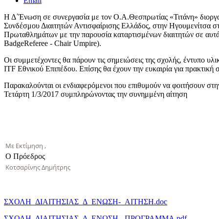
Email
Η Δ΄Ένωση σε συνεργασία με τον Ο.Α.Θεσπρωτίας «Τιτάνη» διοργανώ
Συνδέσμου Διαιτητών Αντισφαίρισης Ελλάδος, στην Ηγουμενίτσα στ
Πρωταθλημάτων με την παρουσία καταρτισμένων διαιτητών σε αυτά. 
BadgeReferee - Chair Umpire).
Οι συμμετέχοντες θα πάρουν τις σημειώσεις της σχολής, έντυπο υλι
ITF Εθνικού Επιπέδου. Επίσης θα έχουν την ευκαιρία για πρακτική σ
Παρακαλούνται οι ενδιαφερόμενοι που επιθυμούν να φοιτήσουν στη
Τετάρτη 1/3/2017 συμπληρώνοντας την συνημμένη αίτηση
Με Εκτίμηση ,
Ο Πρόεδρος
Κοτσαρίνης Δημήτρης
ΣΧΟΛΗ_ΔΙΑΙΤΗΣΙΑΣ_Δ_ΕΝΩΣΗ-_ΑΙΤΗΣΗ.doc
ΣΧΟΛΗ_ΔΙΑΙΤΗΣΙΑΣ_Δ_ΕΝΩΣΗ-_ΠΡΟΓΡΑΜΜΑ.pdf