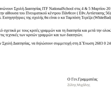
νουν Σχολή Διαιτησίας ITF NationalSchool στις 4 & 5 Μαρτίου 2017
ην αίθουσα του Πνευματικού κέντρου Πάνθεον ( Εθν.Αντίστασης 56). 
Εισηγητήτριες της σχολής θα είναι ο κα Ταμπόση Τερέζα (WhiteBadge
κό σχετικά με τους κριτές γραμμών και τη διαιτησία και μετά την ο
τις τεχνικές των κριτών γραμμών και των διαιτητών.
ν Σχολή Διαιτησίας, να δηλώσουν συμμετοχή στη Δ΄Ένωση 2683 0 240
Ο Γεν.Γραμματέας
Ζύλης Μιχάλης