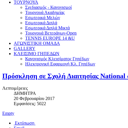
ΤΟΥΡΝΟΥΑ
Σχεδιασμός - Κανονισμοί
Τουρνουά Ακαδημίας
Εσωτερικά Μελών
Εσωτερικά Διπλά
Εσωτερικά Διπλά Μικτά
Τουρνουά Βετεράνων-Open
TENNIS EUROPE 14 &U
ΑΓΩΝΙΣΤΙΚΗ ΟΜΑΔΑ
GALLERY
ΚΛΕΙΣΙΜΟ ΓΗΠΕΔΩΝ
Κανονισμός Κλεισίματος Γηπέδων
Ηλεκτρονική Εφαρμογή Κλ. Γηπέδων
Πρόσκληση σε Σχολή Διαιτησίας National
Λεπτομέρειες
ΔΗΜΗΤΡΑ
20 Φεβρουαρίου 2017
Εμφανίσεις: 5022
Empty
Εκτύπωση