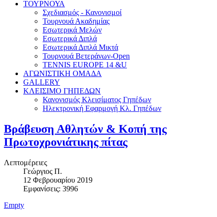
ΤΟΥΡΝΟΥΑ
Σχεδιασμός - Κανονισμοί
Τουρνουά Ακαδημίας
Εσωτερικά Μελών
Εσωτερικά Διπλά
Εσωτερικά Διπλά Μικτά
Τουρνουά Βετεράνων-Open
TENNIS EUROPE 14 &U
ΑΓΩΝΙΣΤΙΚΗ ΟΜΑΔΑ
GALLERY
ΚΛΕΙΣΙΜΟ ΓΗΠΕΔΩΝ
Κανονισμός Κλεισίματος Γηπέδων
Ηλεκτρονική Εφαρμογή Κλ. Γηπέδων
Βράβευση Αθλητών & Κοπή της
Πρωτοχρονιάτικης πίτας
Λεπτομέρειες
Γεώργιος Π.
12 Φεβρουαρίου 2019
Εμφανίσεις: 3996
Empty