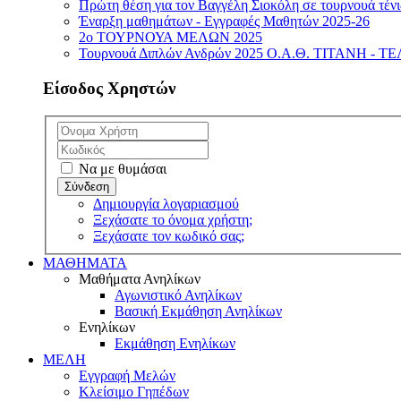
Πρώτη θέση για τον Βαγγέλη Σιοκόλη σε τουρνουά τέν
Έναρξη μαθημάτων - Εγγραφές Μαθητών 2025-26
2ο ΤΟΥΡΝΟΥΑ ΜΕΛΩΝ 2025
Τουρνουά Διπλών Ανδρών 2025 Ο.Α.Θ. ΤΙΤΑΝΗ -
Είσοδος Χρηστών
Να με θυμάσαι
Δημιουργία λογαριασμού
Ξεχάσατε το όνομα χρήστη;
Ξεχάσατε τον κωδικό σας;
ΜΑΘΗΜΑΤΑ
Μαθήματα Ανηλίκων
Αγωνιστικό Ανηλίκων
Βασική Εκμάθηση Ανηλίκων
Ενηλίκων
Εκμάθηση Ενηλίκων
ΜΕΛΗ
Εγγραφή Μελών
Κλείσιμο Γηπέδων